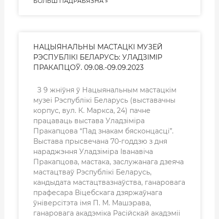
БОЛЬШ ПАДРАБЯЗНА »
НАЦЫЯНАЛЬНЫ МАСТАЦКІ МУЗЕЙ
РЭСПУБЛІКІ БЕЛАРУСЬ: УЛАДЗІМІР
ПРАКАПЦОЎ. 09.08.-09.09.2023
З 9 жніўня ў Нацыянальным мастацкім
музеі Рэспублікі Беларусь (выставачны
корпус, вул. К. Маркса, 24) пачне
працаваць выстава Уладзіміра
Пракапцова “Пад знакам бясконцасці”.
Выстава прысвечана 70-годдзю з дня
нараджэння Уладзіміра Іванавіча
Пракапцова, мастака, заслужанага дзеяча
мастацтваў Рэспублікі Беларусь,
кандыдата мастацтвазнаўства, ганаровага
прафесара Віцебскага дзяржаўнага
ўніверсітэта імя П. М. Машэрава,
ганаровага акадэміка Расійскай акадэміі