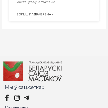
мастацтваў, а таксама
БОЛЬШ ПАДРАБЯЗНА »
Мы ў сац.сетках