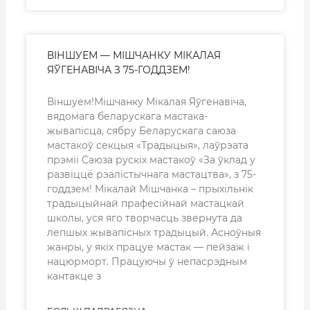
ВІНШУЕМ — МІШЧАНКУ МІКАЛАЯ
ЯЎГЕНАВІЧА З 75-ГОДДЗЕМ!
Віншуем!Мішчанку Мікалая Яўгенавіча,
вядомага беларускага мастака-
жывапісца, сябру Беларускага саюза
мастакоў секцыя «Традыцыя», лаўрэата
прэміі Саюза рускіх мастакоў «За ўклад у
развіццё рэалістычнага мастацтва», з 75-
годдзем! Мікалай Мішчанка – прыхільнік
традыцыйнай прафесійнай мастацкай
школы, уся яго творчасць звернута да
лепшых жывапісных традыцый. Асноўныя
жанры, у якіх працуе мастак — пейзаж і
нацюрморт. Працуючы ў непасрэдным
кантакце з