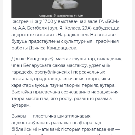
кастрычніка ў 17.00 у выставачнай зале ГА «БСМ»
ім. А.А. Бембеля (вул. Я. Коласа, 29А) адбудзецца
адкрыццё выставы «Нараджэнне». На выставе
будуць прадстаўлены скульптурныя і графічныя
работы Дзяніса Кандрацьева.
Дзяніс Кандрацьеў, мастак-скульптар, выкладчык,
член Беларускага саюза мастакоў, удзельнік
гарадскіх, рэспубліканскіх і персанальных
выставак, прадставіць ключавыя творы, якія
характарызуюць пэўны творчы перыяд аўтара.
Выстаўка прысвечана асэнсаванню нараджэння
твора мастацтва, яго росту, развіцця разам з
аўтарам.
Выявы — пластычна шматпланавыя,
адлюстроўваюць разважанні аўтара над
біблейскімі матывамі: гісторыя грэхападзення —