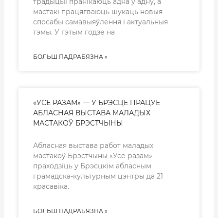
традыцыі пранікаюць адна ў адну, а
мастакі працягваюць шукаць новыя
спосабы самавыяўлення і актуальныя
тэмы. У гэтым годзе на
БОЛЬШ ПАДРАБЯЗНА »
«УСЕ РАЗАМ» — У БРЭСЦЕ ПРАЦУЕ
АБЛАСНАЯ ВЫСТАВА МАЛАДЫХ
МАСТАКОЎ БРЭСТЧЫНЫ
Абласная выстава работ маладых
мастакоў Брэстчыны «Усе разам»
праходзіць у Брэсцкім абласным
грамадска-культурным цэнтры да 21
красавіка.
БОЛЬШ ПАДРАБЯЗНА »