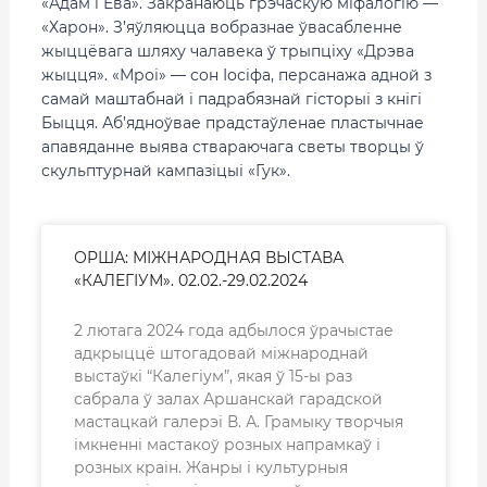
«Адам і Ева». Закранаюць грэчаскую міфалогію —
«Харон». З’яўляюцца вобразнае ўвасабленне
жыццёвага шляху чалавека ў трыпціху «Дрэва
жыцця». «Мроі» — сон Іосіфа, персанажа адной з
самай маштабнай і падрабязнай гісторыі з кнігі
Быцця. Аб’ядноўвае прадстаўленае пластычнае
апавяданне выява ствараючага светы творцы ў
скульптурнай кампазіцыі «Гук».
ОРША: МІЖНАРОДНАЯ ВЫСТАВА
«КАЛЕГІУМ». 02.02.-29.02.2024
2 лютага 2024 года адбылося ўрачыстае
адкрыццё штогадовай міжнароднай
выстаўкі “Калегіум”, якая ў 15-ы раз
сабрала ў залах Аршанскай гарадской
мастацкай галерэі В. А. Грамыку творчыя
імкненні мастакоў розных напрамкаў і
розных краін. Жанры і культурныя