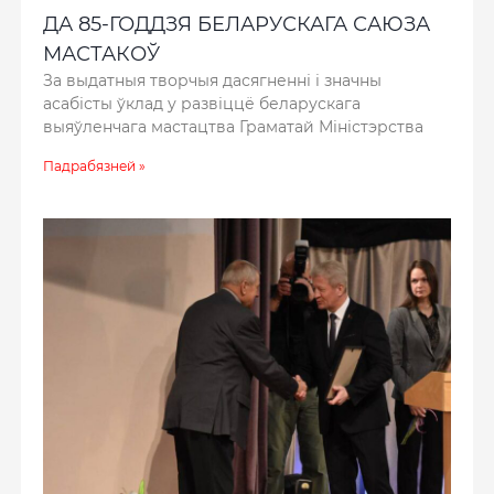
ДА 85-ГОДДЗЯ БЕЛАРУСКАГА САЮЗА
МАСТАКОЎ
За выдатныя творчыя дасягненні і значны
асабісты ўклад у развіццё беларускага
выяўленчага мастацтва Граматай Міністэрства
Падрабязней »