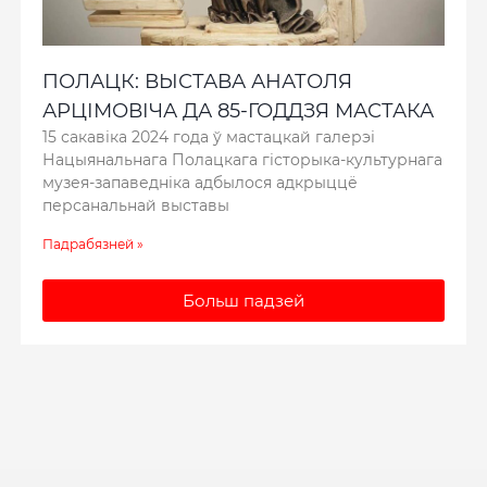
ПОЛАЦК: ВЫСТАВА АНАТОЛЯ
АРЦІМОВІЧА ДА 85-ГОДДЗЯ МАСТАКА
15 сакавіка 2024 года ў мастацкай галерэі
Нацыянальнага Полацкага гісторыка-культурнага
музея-запаведніка адбылося адкрыццё
персанальнай выставы
Падрабязней »
Больш падзей