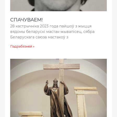
СПАЧУВАЕМ!
28 кастрычніка 2023 года пайшоў з жыцця
вядомы беларускі мастак-жывапісец, сябра
Беларускага саюза мастакоў з
Падрабязней »