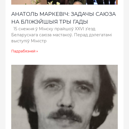
АНАТОЛЬ МАРКЕВІЧ: ЗАДАЧЫ САЮЗА
НА БЛІЖЭЙШЫЯ ТРЫ ГАДЫ
15 снежня ў Мінску прайшоў XXVI з’езд
Беларускага саюза мастакоў. Перад дэлегатамі
выступіў Міністр
Падрабязней »