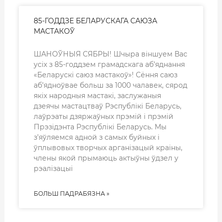
85-ГОДДЗЕ БЕЛАРУСКАГА САЮЗА
МАСТАКОЎ
ШАНОЎНЫЯ СЯБРЫ! Шчыра віншуем Вас
усіх з 85-годдзем грамадскага аб’яднання
«Беларускі саюз мастакоў»! Сёння саюз
аб’ядноўвае больш за 1000 чалавек, сярод
якіх народныя мастакі, заслужаныя
дзеячы мастацтваў Рэспублікі Беларусь,
лаўрэаты дзяржаўных прэмій і прэмій
Прэзідэнта Рэспублікі Беларусь. Мы
з’яўляемся адной з самых буйных і
ўплывовых творчых арганізацый краіны,
члены якой прымаюць актыўны ўдзел у
рэалізацыі
БОЛЬШ ПАДРАБЯЗНА »