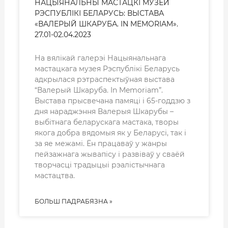
НАЦЫЯНАЛЬНЫ МАСТАЦКІ МУЗЕЙ
РЭСПУБЛІКІ БЕЛАРУСЬ: ВЫСТАВА
«ВАЛЕРЫЙ ШКАРУБА. IN MEMORIAM».
27.01-02.04.2023
На вялікай галерэі Нацыянальнага
мастацкага музея Рэспублікі Беларусь
адкрылася рэтраспектыўная выстава
“Валерый Шкаруба. In Memoriam”.
Выстава прысвечана памяці і 65-годдзю з
дня нараджэння Валерыя Шкарубы –
выбітнага беларускага мастака, творы
якога добра вядомыя як у Беларусі, так і
за яе межамі. Ён працаваў у жанры
пейзажнага жывапісу і развіваў у сваёй
творчасці традыцыі рэалістычнага
мастацтва.
БОЛЬШ ПАДРАБЯЗНА »