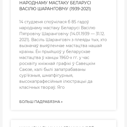
НАРОДНАМУ МАСТАКУ БЕЛАРУСІ
ВАСІЛЮ ШАРАНГОВІЧУ (1939-2021)
14 студзеня споўнілася б 85 гадоў
народнаму мастаку Беларусі Васілю
Пятровічу Шаранговічу (14.01.1939 — 31.12.
2021). Васіль Шаранговіч з плеяды тых, хто
вызначаў выяўленчае мастацтва нашай
краіны. Ён прыйшоў у беларускае
мастацтва ў канцы 1960-х гг. у час
росквіту кніжнай графікі ў Савецкім
Саюзе, калі былі запатрабаваны
сур’ёзныя, шматфігурныя,
высокапрафесійныя ілюстрацыі да
класічных твораў. Яго
БОЛЬШ ПАДРАБЯЗНА »