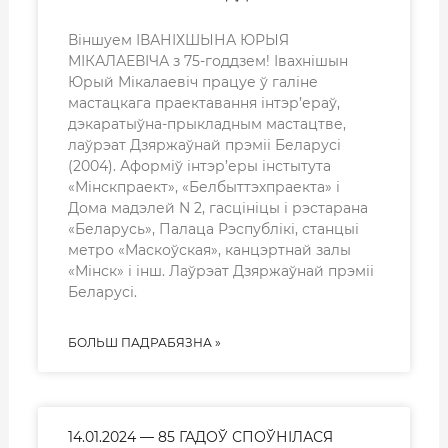
Віншуем ІВАНІХШЫНА ЮРЫЯ
МІКАЛАЕВІЧА з 75-годдзем! Івахнішын
Юрый Мікалаевіч працуе ў галіне
мастацкага праектавання інтэр’ераў,
дэкаратыўна-прыкладным мастацтве,
лаўрэат Дзяржаўнай прэміі Беларусі
(2004). Аформіў інтэр’еры інстытута
«Мінскпраект», «Белбыттэхпраекта» і
Дома мадэлей N 2, гасцініцы і рэстарана
«Беларусь», Палаца Рэспублікі, станцыі
метро «Маскоўская», канцэртнай залы
«Мінск» і інш. Лаўрэат Дзяржаўнай прэміі
Беларусі.
БОЛЬШ ПАДРАБЯЗНА »
14.01.2024 — 85 ГАДОЎ СПОЎНІЛАСЯ