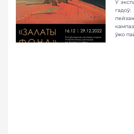
У эксп
гадоў
пейза
кампаз
ўжо па