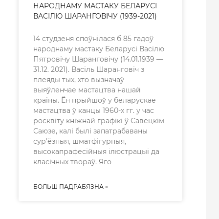
НАРОДНАМУ МАСТАКУ БЕЛАРУСІ
ВАСІЛЮ ШАРАНГОВІЧУ (1939-2021)
14 студзеня споўнілася б 85 гадоў
народнаму мастаку Беларусі Васілю
Пятровічу Шаранговічу (14.01.1939 —
31.12. 2021). Васіль Шаранговіч з
плеяды тых, хто вызначаў
выяўленчае мастацтва нашай
краіны. Ён прыйшоў у беларускае
мастацтва ў канцы 1960-х гг. у час
росквіту кніжнай графікі ў Савецкім
Саюзе, калі былі запатрабаваны
сур’ёзныя, шматфігурныя,
высокапрафесійныя ілюстрацыі да
класічных твораў. Яго
БОЛЬШ ПАДРАБЯЗНА »