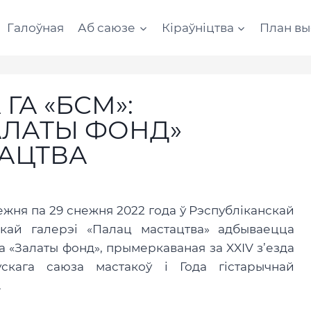
Галоўная
Аб саюзе
Кіраўніцтва
План вы
ГА «БСМ»:
АЛАТЫ ФОНД»
ТАЦТВА
нежня па 29 снежня 2022 года ў Рэспубліканскай
цкай галерэі «Палац мастацтва» адбываецца
а «Залаты фонд», прымеркаваная за XXIV з’езда
ускага саюза мастакоў і Года гістарычнай
.