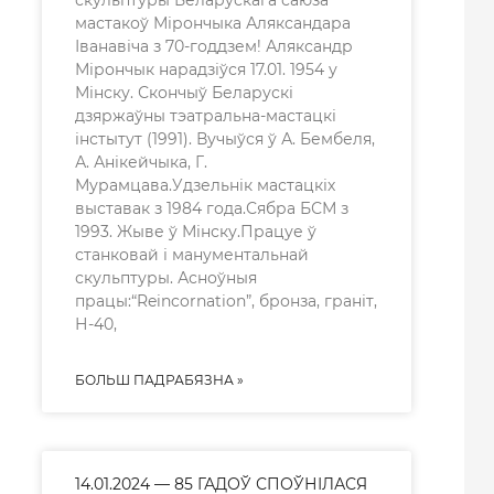
скульптуры Беларускага саюза
мастакоў Мірончыка Аляксандара
Іванавіча з 70-годдзем! Аляксандр
Мірончык нарадзіўся 17.01. 1954 у
Мінску. Скончыў Беларускі
дзяржаўны тэатральна-мастацкі
інстытут (1991). Вучыўся ў А. Бембеля,
А. Анікейчыка, Г.
Мурамцава.Удзельнік мастацкіх
выставак з 1984 года.Сябра БСМ з
1993. Жыве ў Мінску.Працуе ў
станковай і манументальнай
скульптуры. Асноўныя
працы:“Reincornation”, бронза, граніт,
Н-40,
БОЛЬШ ПАДРАБЯЗНА »
14.01.2024 — 85 ГАДОЎ СПОЎНІЛАСЯ