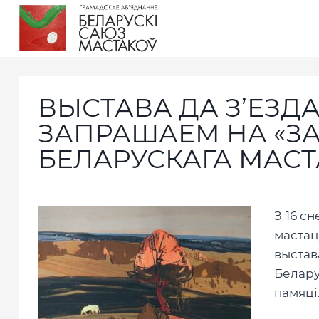
ВЫСТАВА ДА З’ЕЗДА 
ЗАПРАШАЕМ НА «З
БЕЛАРУСКАГА МАС
З 16 с
маста
выстав
Белар
памяці