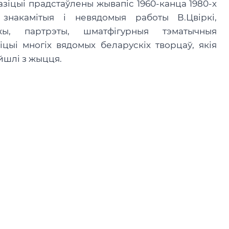
азіцыі прадстаўлены жывапіс 1960-канца 1980-х
: знакамітыя і невядомыя работы В.Цвіркі,
жы, партрэты, шматфігурныя тэматычныя
іцыі многіх вядомых беларускіх творцаў, якія
йшлі з жыцця.