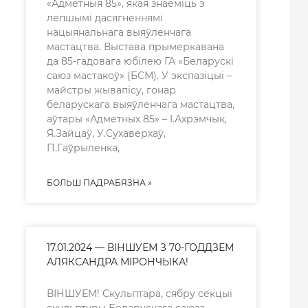
«Адметныя 85», якая знаёміць з
лепшымі дасягненнямі
нацыянальнага выяўленчага
мастацтва. Выстава прымеркавана
да 85-гадовага юбілею ГА «Беларускі
саюз мастакоў» (БСМ). У экспазіцыі –
майстры жывапісу, гонар
беларускага выяўленчага мастацтва,
аўтары «Адметных 85» – І.Ахрэмчык,
Я.Зайцаў, У.Сухаверхаў,
П.Гаўрыленка,
БОЛЬШ ПАДРАБЯЗНА »
17.01.2024 — ВІНШУЕМ З 70-ГОДДЗЕМ
АЛЯКСАНДРА МІРОНЧЫКА!
ВІНШУЕМ! Скульптара, сябру секцыі