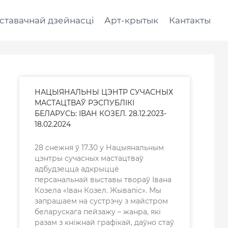
ставачнай дзейнасці
Арт-крытык
Кантакты
НАЦЫЯНАЛЬНЫ ЦЭНТР СУЧАСНЫХ
МАСТАЦТВАЎ РЭСПУБЛІКІ
БЕЛАРУСЬ: ІВАН КОЗЕЛ. 28.12.2023-
18.02.2024
28 cнежня ў 17.30 у Нацыянальным
цэнтры сучасных мастацтваў
адбудзецца адкрыццё
персанальнай выставы твораў Івана
Козела «Іван Козел. Жывапіс». Мы
запрашаем на сустрэчу з майстром
беларускага пейзажу – жанра, які
разам з кніжнай графікай, даўно стаў