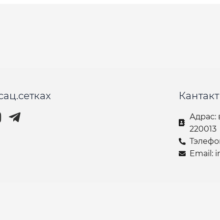
сац.сетках
Кантак
Адрас: 
220013
Тэлефон
Email: 