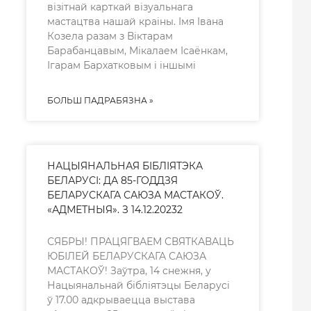
візітнай карткай візуальнага
мастацтва нашай краіны. Імя Івана
Козела разам з Віктарам
Барабанцавым, Мікалаем Ісаёнкам,
Ігарам Бархатковым і іншымі
БОЛЬШ ПАДРАБЯЗНА »
НАЦЫЯНАЛЬНАЯ БІБЛІЯТЭКА
БЕЛАРУСІ: ДА 85-ГОДДЗЯ
БЕЛАРУСКАГА САЮЗА МАСТАКОЎ.
«АДМЕТНЫЯ». З 14.12.20232
СЯБРЫ! ПРАЦЯГВАЕМ СВЯТКАВАЦЬ
ЮБІЛЕЙ БЕЛАРУСКАГА САЮЗА
МАСТАКОЎ! Заўтра, 14 снежня, у
Нацыянальнай бібліятэцы Беларусі
ў 17.00 адкрываецца выстава