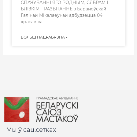
СПАЧУВАННІ ЯГО РОДНЫМ, СЯБРАМ І
БЛІЗКІМ. РАЗВІТАННЕ з Бараноўскай
Галінай Мікалаеўнай адбудзецца 04
красавіка
БОЛЬШ ПАДРАБЯЗНА »
Мы ў сац.сетках