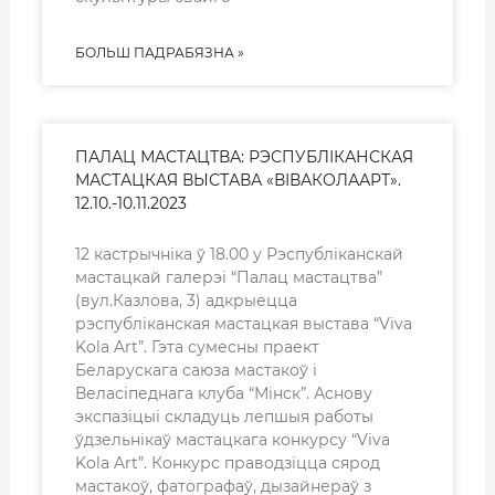
БОЛЬШ ПАДРАБЯЗНА »
ПАЛАЦ МАСТАЦТВА: РЭСПУБЛІКАНСКАЯ
МАСТАЦКАЯ ВЫСТАВА «ВІВАКОЛААРТ».
12.10.-10.11.2023
12 кастрычніка ў 18.00 у Рэспубліканскай
мастацкай галерэі “Палац мастацтва”
(вул.Казлова, 3) адкрыецца
рэспубліканская мастацкая выстава “Viva
Kola Art”. Гэта сумесны праект
Беларускага саюза мастакоў і
Веласіпеднага клуба “Мінск”. Аснову
экспазіцыі складуць лепшыя работы
ўдзельнікаў мастацкага конкурсу “Viva
Kola Art”. Конкурс праводзіцца сярод
мастакоў, фатографаў, дызайнераў з