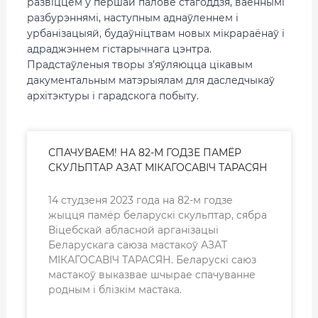
развіццём у першай палове стагоддзя, ваеннымі
разбурэннямі, наступным аднаўленнем і
урбанізацыяй, будаўніцтвам новых мікрараёнаў і
адраджэннем гістарычнага цэнтра.
Прадстаўленыя творы з’яўляюцца цікавым
дакументальным матэрыялам для даследчыкаў
архітэктуры і гарадскога побыту.
СПАЧУВАЕМ! НА 82-М ГОДЗЕ ПАМЁР
СКУЛЬПТАР АЗАТ МІКАГОСАВІЧ ТАРАСЯН
14 студзеня 2023 года на 82-м годзе
жыцця памёр беларускі скульптар, сябра
Віцебскай абласной арганізацыі
Беларускага саюза мастакоў АЗАТ
МІКАГОСАВІЧ ТАРАСЯН. Беларускі саюз
мастакоў выказвае шчырае спачуванне
родным і блізкім мастака.