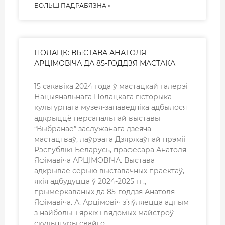
БОЛЬШ ПАДРАБЯЗНА »
ПОЛАЦК: ВЫСТАВА АНАТОЛЯ
АРЦІМОВІЧА ДА 85-ГОДДЗЯ МАСТАКА
15 сакавіка 2024 года ў мастацкай галерэі
Нацыянальнага Полацкага гісторыка-
культурнага музея-запаведніка адбылося
адкрыццё персанальнай выставы
“Выбранае” заслужанага дзеяча
мастацтваў, лаўрэата Дзяржаўнай прэміі
Рэспублікі Беларусь, прафесара Анатоля
Яфімавіча АРЦІМОВІЧА. Выстава
адкрывае серыю выставачных праектаў,
якія адбудуцца ў 2024-2025 гг.,
прымеркаваных да 85-годдзя Анатоля
Яфімавіча. А. Арцімовіч з’яўляецца адным
з найбольш яркіх і вядомых майстроў
скульптуры свайго