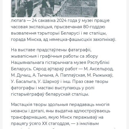
лютага — 24 сакавіка 2024 года ў музеі працуе
часовая экспазіцыя, прысвечаная 80-годдзю
вызвалення тэрыторыі Беларусі і яе сталіцы,
горада Мінска, ад нямецка-фашысцкіх захопнікаў.
На выставе прадстаўлены фатаграфіі,
жывапісныя і графічныя работы са збору
Нацыянальнага гістарычнага музея Рэспублікі
Беларусь. Сярод аўтараў работ — М. Аксельрод,
М. Дучыц, А. Тычына, А. Паплаўская, М. Рыжыкаў,
У. Басалыга, У. Шаркоў і інш. Праз свае творы
фатографы і мастакі выступаюць у ролі
гістарыёграфаў беларускай сталіцы.
Мастацкія творы здольныя перадаваць многія
нюансы і дэталі, яны выдатна адлюстроўваюць
трансфармацыю, якую Мінск перажываў на
працягу ўсяго ХХ стагоддзя, — з імклівым