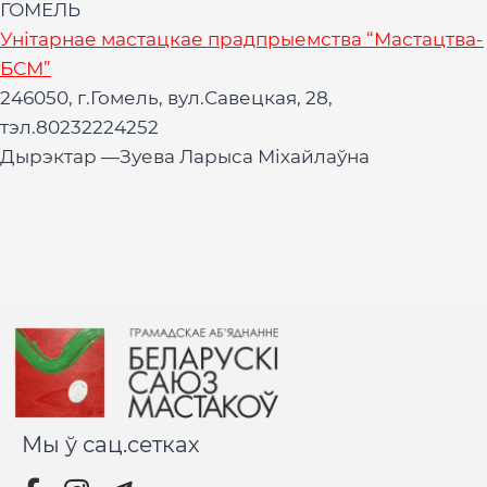
ГОМЕЛЬ
Унітарнае мастацкае прадпрыемства “Мастацтва-
БСМ”
246050, г.Гомель, вул.Савецкая, 28,
тэл.80232224252
Дырэктар —Зуева Ларыса Міхайлаўна
Мы ў сац.сетках