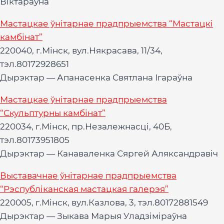
Віктараўна
Мастацкае ўнітарнае прадпрыемства “Мастацкі
камбінат”
220040, г.Мінск, вул.Някрасава, 11/34,
тэл.80172928651
Дырэктар — Апанасенка Святлана Ігараўна
Мастацкае ўнітарнае прадпрыемства
“Скульптурны камбінат”
220034, г.Мінск, пр.Незалежнасці, 40Б,
тэл.80173951805
Дырэктар — Канаваленка Сяргей Аляксандравіч
Выставачнае ўнітарнае прадпрыемства
“Рэспубліканская мастацкая галерэя”
220005, г.Мінск, вул.Казлова, 3, тэл.80172881549
Дырэктар — Зыкава Марыя Уладзіміраўна