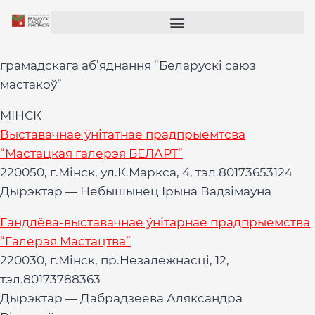
грамадскага аб’яднання “Беларускі саюз
мастакоў”
МІНСК
Выставачнае ўнітатнае прадпрыемтсва
“Мастацкая галерэя БЕЛАРТ”
220050, г.Мінск, ул.К.Маркса, 4, тэл.80173653124
Дырэктар — Небышынец Ірына Вадзімаўна
Гандлёва-выставачнае ўнітарнае прадпрыемства
“Галерэя Мастацтва”
220030, г.Мінск, пр.Незалежнасці, 12,
тэл.80173788363
Дырэктар — Дабрадзеева Аляксандра