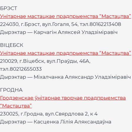
БРЭСТ
Унітарнае мастацкае прадпрыемства “Мастацтва”
224030, г.Брэст, вул.Гогаля, 54, тэл.80162213408
Дырэктар — Карчагін Аляксей Уладзіміравіч
ВІЦЕБСК
Унітарнае мастацкае прадпрыемства “Мастацтва”
210029, г.Віцебск, вул.Праўды, 46А,
тэл.80212655033
Дырэктар — Міхалчанка Аляксандр Уладзіміравіч
ГРОДНА
Гродзенскае ўнітарнае творчае прадпрыемства
“Мастацтва”
230025, г.Гродна, вул.Свярдлова 2, к 4
Дырэктар — Касценка Лілія Аляксандаўна