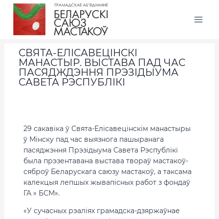
СВЯТА-ЕЛІСАВЕЦІНСКІ
МАНАСТЫР. ВЫСТАВА ПАД ЧАС
ПАСЯДЖДЭННЯ ПРЭЗІДЫУМА
САВЕТА РЭСПУБЛІКІ
29 сакавіка ў Свята-Елісавецінскім манастыры
ў Мінску пад час выязнога пашыранага
пасяджэння Прэзідыума Савета Рэспублікі
была прэзентавана выстава твораў мастакоў-
сяброў Беларускага саюзу мастакоў, а таксама
калекцыя лепшых жывапісных работ з фондаў
ГА » БСМ».
«У сучасных рэаліях грамадска-дзяржаўнае