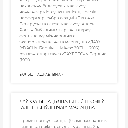
пакалення беларускіх мастакоў-
нонканфармістаў, жывапісец, графік,
перформер, сябра секцыі «Пагоня»
Беларускага саюза мастакоў. Алесь
Родзін быў адным з арганізатараў
фестываляў міжнароднага
эксперыментальнага мастацтва «ДАХ»
(«DACH». Берлін — Мінск: 2001 — 2016),
рэзідэнтамартхауса «ТАХЕЛЕС» у Берліне
(1990 —
БОЛЬШ ПАДРАБЯЗНА »
ЛАЎРЭАТЫ НАЦЫЯНАЛЬНЫЙ ПРЭМІІ Ў
ГАЛІНЕ ВЫЯЎЛЕНЧАГА МАСТАЦТВА
Прэмія прысуджаецца ў сямі намінацыях:
жывапіс, графіка, скульптура, дызайн,