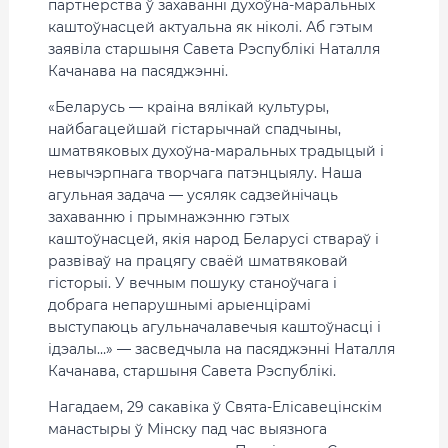
партнёрства ў захаванні духоўна-маральных
каштоўнасцей актуальна як ніколі. Аб гэтым
заявіла старшыня Савета Рэспублікі Наталля
Качанава на пасяджэнні.
«Беларусь — краіна вялікай культуры,
найбагацейшай гістарычнай спадчыны,
шматвяковых духоўна-маральных традыцый і
невычэрпнага творчага патэнцыялу. Наша
агульная задача — усяляк садзейнічаць
захаванню і прымнажэнню гэтых
каштоўнасцей, якія народ Беларусі ствараў і
развіваў на працягу сваёй шматвяковай
гісторыі. У вечным пошуку станоўчага і
добрага непарушнымі арыенцірамі
выступаюць агульначалавечыя каштоўнасці і
ідэалы…» — засведчыла на пасяджэнні Наталля
Качанава, старшыня Савета Рэспублікі.
Нагадаем, 29 сакавіка ў Свята-Елісавецінскім
манастыры ў Мінску пад час выязнога