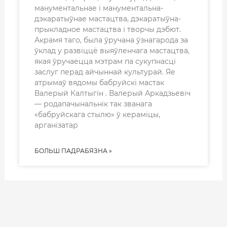
манументальнае і манументальна-
дэкаратыўнае мастацтва, дэкаратыўна-
прыкладное мастацтва і творчы дэбют.
Акрамя таго, была ўручана ўзнагарода за
ўклад у развіццё выяўленчага мастацтва,
якая ўручаецца мэтрам па сукупнасці
заслуг перад айчыннай культурай. Яе
атрымаў вядомы бабруйскі мастак
Валерый Калтыгін . Валерый Аркадзьевіч
— родапачынальнік так званага
«бабруйскага стылю» ў кераміцы,
арганізатар
БОЛЬШ ПАДРАБЯЗНА »