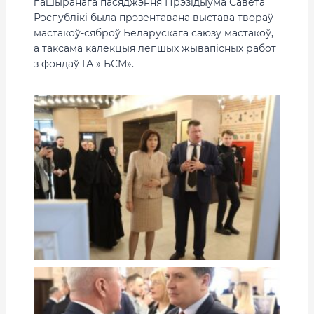
пашыранага пасяджэння Прэзідыума Савета
Рэспублікі была прэзентавана выстава твораў
мастакоў-сяброў Беларускага саюзу мастакоў,
а таксама калекцыя лепшых жывапісных работ
з фондаў ГА » БСМ».