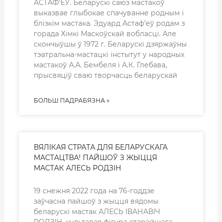
АСТАФ’ЕЎ. Беларускі саюз мастакоў
выказвае глыбокае спачуванне родным і
блізкім мастака. Эдуард Астаф’еў родам з
горада Хімкі Маскоўскай вобласці. Але
скончыўшы ў 1972 г. Беларускі дзяржаўны
тэатральна-мастацкі інстытут у народных
мастакоў А.А. Бембеля і А.К. Глебава,
прысвяціў сваю творчасць беларускай
БОЛЬШ ПАДРАБЯЗНА »
ВЯЛІКАЯ СТРАТА ДЛЯ БЕЛАРУСКАГА
МАСТАЦТВА! ПАЙШОЎ З ЖЫЦЦЯ
МАСТАК АЛЕСЬ РОДЗІН
19 снежня 2022 года на 76-годдзе
заўчасна пайшоў з жыцця вядомы
беларускі мастак АЛЕСЬ ІВАНАВІЧ
РОДЗІН, культавая фігура старэйшага