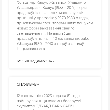
“Уладзімір Кажух. Жывапіс». Уладзімір
Уладзіміравіч Кожух (1953 – 2017) – яркі
прадстаўнік пакалення мастакоў, якія
прыйшлі ў прафесію ў 1970-1980-х гадах,
прысвячаючы свой творчы шлях пошукам
новых форм выказвання свайго
светаадчування. На выстаўцы
прадстаўлены каля 40 жывапісных работ
У.Кажуха 1980 – 2010-х гадоў з фондаў
Нацыянальнага
БОЛЬШ ПАДРАБЯЗНА »
СПАЧУВАЕМ!
12 кастрычніка 2023 года на 81 годзе
пайшоў з жыцця вядомы беларускі
скульптар ЭДУАРД БАРЫСАВІЧ