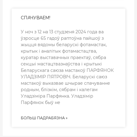
СПАЧУВАЕМ!
У ноч з 12 на 13 студзеня 2024 года ва
ўзросце 65 гадоў раптоўна пайшоў з
жыцця вядомы беларускі фотамастак,
крытык і аналітык фотамастацтва,
куратар выставачных праектаў, сябра
секцыі мастацтвазнаўства і крытыкі
Беларускага саюза мастакоў ПАРФЯНОК
УЛАДЗІМІР ПЯТРОВІЧ. Беларускі саюз
мастакоў выказвае шчырае спачуванне
родным, блізкім, сябрам і калегам
Уладзіміра Парфянка. Уладзімір
Парфянок быў не
БОЛЬШ ПАДРАБЯЗНА »