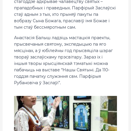
стагоддзе адкрывае чалавецтву святых –
прападобных і праведных. Парфірый Заслаўскі
стаў адным з тых, хто прыняў пакуты па
вобразу Сына Божага, праславіў імя Божае і
тым стаў бессмяротным сам.
Анастасія Балыш ладзіць мастацкія праекты,
прысвечаныя святому, экспедыцыю па яго
мясцінах, а ў юбілейны год прысвяціла шэраг
твораў заслаўскаму прэсвітару. Зараз іх і
іншыя творы хрысціянскай тэматыкі можна
пабачыць на выставе “Нашы Святыні. Да 110-
годдзя пачатку служэння свм. Парфірыя
Рубановіча ў Заслаўі”.