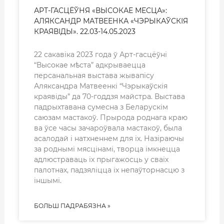
АРТ-ГАСЦЁЎНЯ «ВЫСОКАЕ МЕСЦА»:
АЛЯКСАНДР МАТВЕЕНКА «ЧЭРЫКАЎСКІЯ
КРАЯВІДЫ». 22.03-14.05.2023
22 сакавіка 2023 года ў Арт-гасцёўні
“Высокае мѣста” адкрываецца
персанальная выстава жывапісу
Аляксандра Матвеенкі “Чэрыкаўскія
краявіды” да 70-годдзя майстра. Выстава
падрыхтавана сумесна з Беларускім
саюзам мастакоў. Прырода роднага краю
ва ўсе часы зачароўвала мастакоў, была
асалодай і натхненнем для іх. Назіраючы
за роднымі мясцінамі, творца імкнецца
адлюстраваць іх прыгажосць у сваіх
палотнах, падзяліцца іх непаўторнасцю з
іншымі.
БОЛЬШ ПАДРАБЯЗНА »