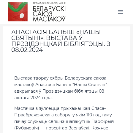
АНАСТАСІЯ БАЛЫШ «НАШЫ
СВЯТЫНІ». ВЫСТАВА Ў
ПРЭЗІДЭНЦКАЙ БІБЛІЯТЭЦЫ. З
08.02.2024
Выстава твораў сябры Беларускага саюза
мастакоў Анастасіі Балыш “Нашы Святыні”
адкрылася ў Прэзідэнцкай бібліятэцы 08
лютага 2024 года.
Мастачка з’яўляецца прыхажанкай Спаса-
Праабражэнскага сабору, у якім 110 год таму
пачаў служыць свяшчэннапакутнік Парфірый
(Рубановіч) — прэсвітар Заслаўскі. Кожнае