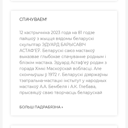
СПАЧУВАЕМ!
12 кастрычніка 2023 года на 81 годзе
пайшоў з жыцця вядомы беларускі
скульптар ЭДУАРД БАРЫСАВІЧ
АСТАФ’ЕЎ. Беларускі саюз мастакоў
выказвае глыбокае спачуванне родным і
блізкім мастака. Эдуард Астаф’еў родам з
горада Хімкі Маскоўскай вобласці. Але
скончыўшы ў 1972 г. Беларускі дзяржаўны
тэатральна-мастацкі інстытут у народных
мастакоў А.А. Бембеля і А.К. Глебава,
прысвяціў сваю творчасць беларускай
БОЛЬШ ПАДРАБЯЗНА »