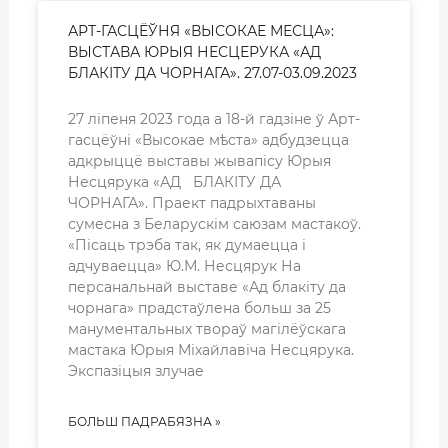
АРТ-ГАСЦЁЎНЯ «ВЫСОКАЕ МЕСЦА»:
ВЫСТАВА ЮРЫЯ НЕСЦЕРУКА «АД
БЛАКІТУ ДА ЧОРНАГА». 27.07-03.09.2023
27 ліпеня 2023 года а 18-й гадзіне ў Арт-
гасцёўні «Высокае мѣста» адбудзецца
адкрыццё выставы жывапісу Юрыя
Несцярука «АД БЛАКІТУ ДА
ЧОРНАГА». Праект падрыхтаваны
сумесна з Беларускім саюзам мастакоў.
«Пісаць трэба так, як думаецца і
адчуваецца» Ю.М. Несцярук На
персанальнай выставе «Ад блакіту да
чорнага» прадстаўлена больш за 25
манументальных твораў магілёўскага
мастака Юрыя Міхайлавіча Несцярука.
Экспазіцыя злучае
БОЛЬШ ПАДРАБЯЗНА »