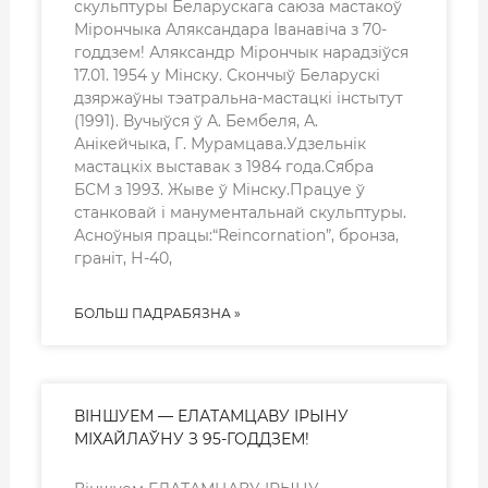
скульптуры Беларускага саюза мастакоў
Мірончыка Аляксандара Іванавіча з 70-
годдзем! Аляксандр Мірончык нарадзіўся
17.01. 1954 у Мінску. Скончыў Беларускі
дзяржаўны тэатральна-мастацкі інстытут
(1991). Вучыўся ў А. Бембеля, А.
Анікейчыка, Г. Мурамцава.Удзельнік
мастацкіх выставак з 1984 года.Сябра
БСМ з 1993. Жыве ў Мінску.Працуе ў
станковай і манументальнай скульптуры.
Асноўныя працы:“Reincornation”, бронза,
граніт, Н-40,
БОЛЬШ ПАДРАБЯЗНА »
ВІНШУЕМ — ЕЛАТАМЦАВУ ІРЫНУ
МІХАЙЛАЎНУ З 95-ГОДДЗЕМ!