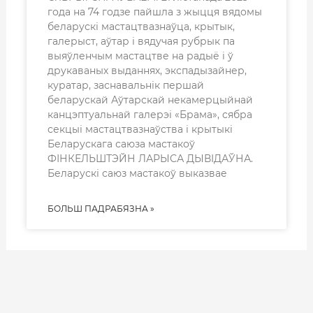
года на 74 годзе пайшла з жыцця вядомы
беларускі мастацтвазнаўца, крытык,
галерыст, аўтар і вядучая рубрык па
выяўленчым мастацтве на радыё і ў
друкаваных выданнях, экспадызайнер,
куратар, заснавальнік першай
беларускай Аўтарскай некамерцыйнай
канцэптуальнай галерэі «Брама», сябра
секцыі мастацтвазнаўства і крытыкі
Беларускага саюза мастакоў
ФІНКЕЛЬШТЭЙН ЛАРЫСА ДЫВІДАЎНА.
Беларускі саюз мастакоў выказвае
БОЛЬШ ПАДРАБЯЗНА »