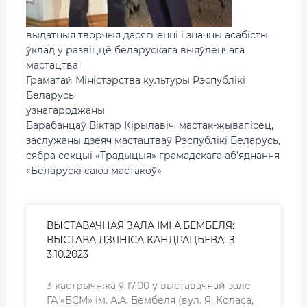
выдатныя творчыя дасягненні і значны асабісты
ўклад у развіццё беларускага выяўленчага
мастацтва
Граматай Міністэрства культуры Рэспублікі
Беларусь
узнагароджаны
Барабанцаў Віктар Кірылавіч, мастак-жывапісец,
заслужаны дзеяч мастацтваў Рэспублікі Беларусь,
сябра секцыі «Традыцыя» грамадскага аб’яднання
«Беларускі саюз мастакоў»
ВЫСТАВАЧНАЯ ЗАЛА ІМІ А.БЕМБЕЛЯ:
ВЫСТАВА ДЗЯНІСА КАНДРАЦЬЕВА. З
3.10.2023
3 кастрычніка ў 17.00 у выставачнай зале
ГА «БСМ» ім. А.А. Бембеля (вул. Я. Коласа,