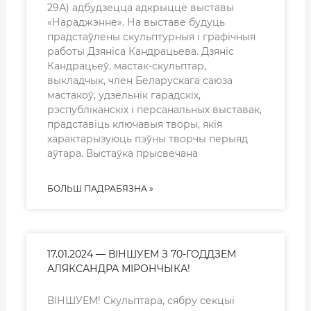
29А) адбудзецца адкрыццё выставы
«Нараджэнне». На выставе будуць
прадстаўлены скульптурныя і графічныя
работы Дзяніса Кандрацьева. Дзяніс
Кандрацьеў, мастак-скульптар,
выкладчык, член Беларускага саюза
мастакоў, удзельнік гарадскіх,
рэспубліканскіх і персанальных выставак,
прадставіць ключавыя творы, якія
характарызуюць пэўны творчы перыяд
аўтара. Выстаўка прысвечана
БОЛЬШ ПАДРАБЯЗНА »
17.01.2024 — ВІНШУЕМ З 70-ГОДДЗЕМ
АЛЯКСАНДРА МІРОНЧЫКА!
ВІНШУЕМ! Скульптара, сябру секцыі