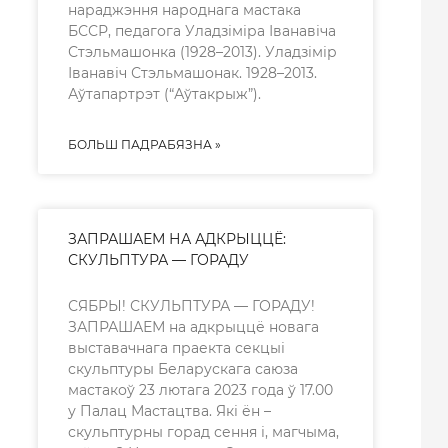
нараджэння народнага мастака
БССР, педагога Уладзіміра Іванавіча
Стэльмашонка (1928–2013). Уладзімір
Іванавіч Стэльмашонак. 1928–2013.
Аўтапартрэт (“Аўтакрыж”).
БОЛЬШ ПАДРАБЯЗНА »
ЗАПРАШАЕМ НА АДКРЫЦЦЁ:
СКУЛЬПТУРА — ГОРАДУ
СЯБРЫ! СКУЛЬПТУРА — ГОРАДУ!
ЗАПРАШАЕМ на адкрыццё новага
выставачнага праекта секцыі
скульптуры Беларускага саюза
мастакоў 23 лютага 2023 года ў 17.00
у Палац Мастацтва. Які ён –
скульптурны горад сення і, магчыма,