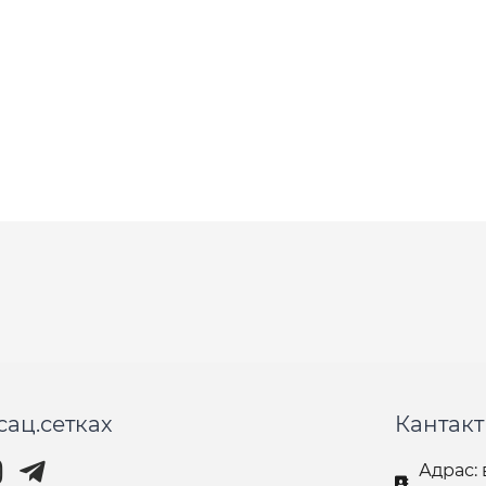
сац.сетках
Кантак
Адрас: 