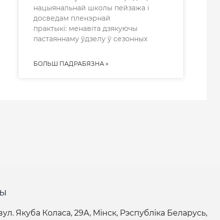
нацыянальнай школы пейзажа і
досведам пленэрнай
практыкі: менавіта дзякуючы
пастаяннаму ўдзелу ў сезонных
БОЛЬШ ПАДРАБЯЗНА »
ты
вул. Якуба Коласа, 29А, Мінск, Рэспубліка Беларусь,