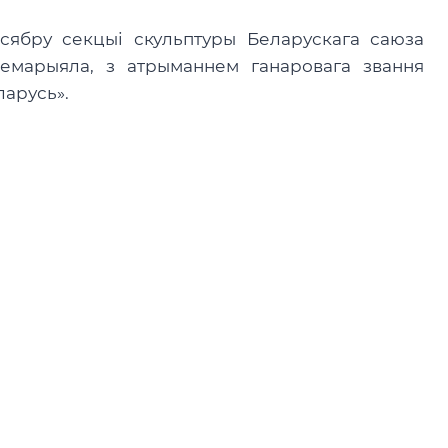
 сябру секцыі скульптуры Беларускага саюза
мемарыяла, з атрыманнем ганаровага звання
ларусь».