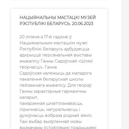
НАЦЫЯНАЛЬНЫ МАСТАЦКІ МУЗЕЙ
РЭСПУБЛІКІ БЕЛАРУСЬ. 20.06.2023
20 ліпеня а 17-й гадзіне ў
Нацыянальным мастацкім музеі
Рэспублікі Беларусь адбудзецца
адкрыццё персанальнай выставы
жывапісу Ганны Садоўскай «Шляхі
творчасці». Ганна
Садоўская належыць да маладога
пакалення беларускай школы
пейзажнага жывапісу. Для твораў
Ганны характэрныя гарманічны
каларыт,
панарамная шматпланавасць,
лірычнасць, натуральнасць і
духоўнасць вобраза роднай зямлі.
Такі выбар выяўленчай мовы
вызначаны ўстойлівымі традыцыямі