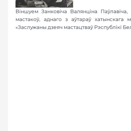
Віншуем Занковіча Валянціна Паўлавіча,
мастакоў, аднаго з аўтараў хатынскага 
«Заслужаны дзеяч мастацтваў Рэспублікі Бе