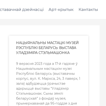
ставачнай дзейнасці
Арт-крытык
Кантакты
НАЦЫЯНАЛЬНЫ МАСТАЦКІ МУЗЕЙ
РЭСПУБЛІКІ БЕЛАРУСЬ: ВЫСТАВА
УЛАДЗІМІРА СТЭЛЬМАШОНКА
9 верасня 2023 года а 17-й гадзіне ў
Нацыянальным мастацкім музеі
Рэспублікі Беларусь (выставачны
корпус, вул. К. Маркса, 24, 3 паверх, 1
зала) адбудзецца ўрачыстае
адкрыццё выставы “Уладзімір
Стэльмашонак. Сыны зямлі
беларускай” з фондаў музея,
прымеркаванай да 95-годдзя з дня