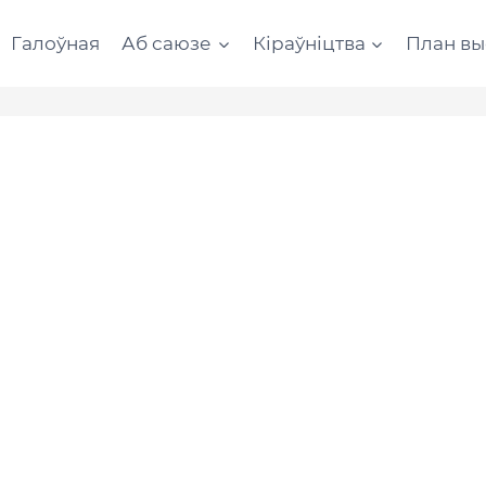
Галоўная
Аб саюзе
Кіраўніцтва
План вы