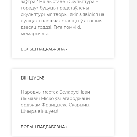
заўтра? На выставе «Скульптура –
гораду» будуць прадстаўлены
скульптурныя творы, якія з’явіліся на
вуліцах і плошчах сталіцы ў апошнія
дзесяцігоддзі. Гэта помнікі,
мемарыялы,
БОЛЬШ ПАДРАБЯЗНА »
ВІНШУЕМ!
Народны мастак Беларусі Іван
Якімавіч Міско ўзнагароджаны
ордэнам Францыска Скарыны.
Шчыра віншуем!
БОЛЬШ ПАДРАБЯЗНА »