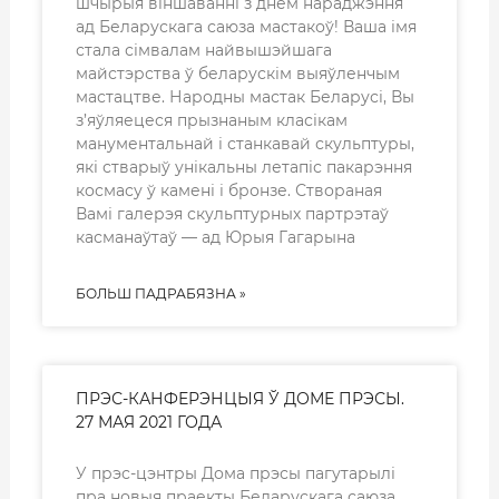
шчырыя віншаванні з днём нараджэння
ад Беларускага саюза мастакоў! Ваша імя
стала сімвалам найвышэйшага
майстэрства ў беларускім выяўленчым
мастацтве. Народны мастак Беларусі, Вы
з’яўляецеся прызнаным класікам
манументальнай і станкавай скульптуры,
які стварыў унікальны летапіс пакарэння
космасу ў камені і бронзе. Створаная
Вамі галерэя скульптурных партрэтаў
касманаўтаў — ад Юрыя Гагарына
БОЛЬШ ПАДРАБЯЗНА »
ПРЭС-КАНФЕРЭНЦЫЯ Ў ДОМЕ ПРЭСЫ.
27 МАЯ 2021 ГОДА
У прэс-цэнтры Дома прэсы пагутарылі
пра новыя праекты Беларускага саюза