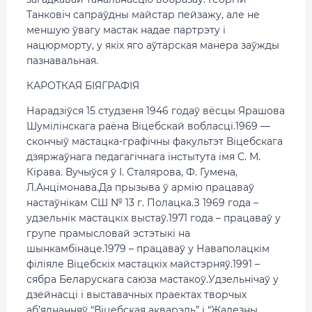
Танковіч сапраўдны майстар пейзажу, але не
меншую ўвагу мастак надае партрэту і
нацюрморту, у якіх яго аўтарская манера заўжды
пазнавальная.
КАРОТКАЯ БІЯГРАФІЯ
Нарадзіўся 15 студзеня 1946 годаў вёсцы Ярашова
Шумілінскага раёна Віцебскай вобласці.1969 —
скончыў мастацка-графічны факультэт Віцебскага
дзяржаўнага педагагічнага інстытута імя С. М.
Кірава. Вучыўся ў І. Сталярова, Ф. Гумена,
Л.Анцімонава.Да прызыва ў армію працаваў
настаўнікам СШ № 13 г. Полацка.З 1969 года –
удзельнік мастацкіх выстаў.1971 года – працаваў у
групе прамысловай эстэтыкі на
шынкамбінаце.1979 – працаваў у Наваполацкім
філіяле Віцебскіх мастацкіх майстэрняў.1991 –
сябра Беларускага саюза мастакоў.Удзельнічаў у
дзейнасці і выставачных праектах творчых
аб’яднанняў “Віцебская акварэль” і “Жалезны