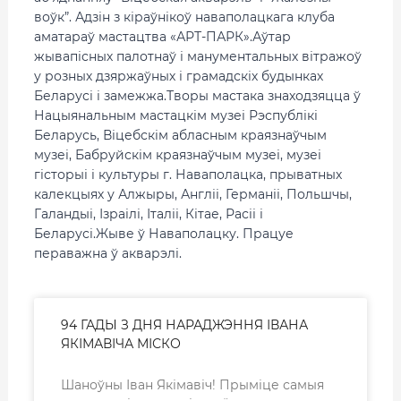
воўк”. Адзін з кіраўнікоў наваполацкага клуба
аматараў мастацтва «АРТ-ПАРК».Аўтар
жывапісных палотнаў і манументальных вітражоў
у розных дзяржаўных і грамадскіх будынках
Беларусі і замежжа.Творы мастака знаходзяцца ў
Нацыянальным мастацкім музеі Рэспублікі
Беларусь, Віцебскім абласным краязнаўчым
музеі, Бабруйскім краязнаўчым музеі, музеі
гісторыі і культуры г. Наваполацка, прыватных
калекцыях у Алжыры, Англіі, Германіі, Польшчы,
Галандыі, Ізраілі, Італіі, Кітае, Расіі і
Беларусі.Жыве ў Наваполацку. Працуе
пераважна ў акварэлі.
94 ГАДЫ З ДНЯ НАРАДЖЭННЯ ІВАНА
ЯКІМАВІЧА МІСКО
Шаноўны Іван Якімавіч! Прыміце самыя