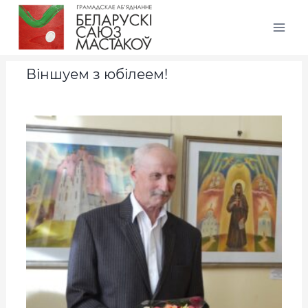
Віншуем з юбілеем!