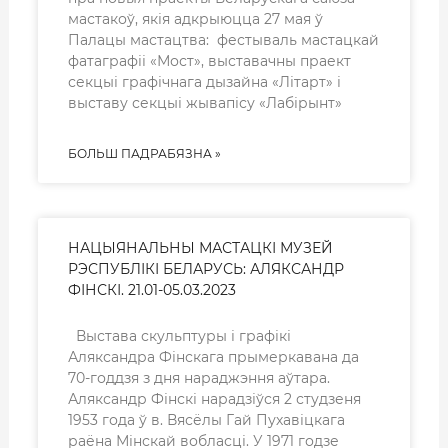
мастакоў, якія адкрыюцца 27 мая ў
Палацы мастацтва: фестываль мастацкай
фатаграфіі «Мост», выставачны праект
секцыі графічнага дызайна «Літарт» і
выставу секцыі жывапісу «Лабірынт»
БОЛЬШ ПАДРАБЯЗНА »
НАЦЫЯНАЛЬНЫ МАСТАЦКІ МУЗЕЙ
РЭСПУБЛІКІ БЕЛАРУСЬ: АЛЯКСАНДР
ФІНСКІ. 21.01-05.03.2023
Выстава скульптуры і графікі
Аляксандра Фінскага прымеркавана да
70-годдзя з дня нараджэння аўтара.
Аляксандр Фінскі нарадзіўся 2 студзеня
1953 года ў в. Вясёлы Гай Пухавіцкага
раёна Мінскай вобласці. У 1971 годзе