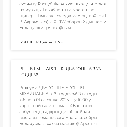
скончыў Рэспубліканскую школу-інтэрнат
па музыцы і выяўленчым мастацтве
(цяпер – Гімназія-каледж мастацтваў імя І.
В. Ахрэмчыка), а ў 1977 абараніў дыплом у
Беларускім дзяржаўным
БОЛЬШ ПАДРАБЯЗНА »
ВІНШУЕМ — АРСЕНІЯ ДВАРОНІНА З 75-
ГОДДЕМ!
Віншуем ДВАРОНІНА АРСЕНІЯ
МІХАЙЛАВІЧА з 75-годдзем! З нагоды
юбілею 01 сакавіка 2024 г. у 16:00 у
карціннай галерэі імя Г.Х.Вашчанкі
адбудзецца адкрыццё юбілейнай
выставы гомельскага мастака, сябры
Беларускага саюза мастакоў Арсенія