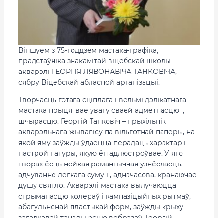
Віншуем з 75-годдзем мастака-графіка,
прадстаўніка знакамітай віцебскай школы
акварэлі ГЕОРГІЯ ЛЯВОНАВІЧА ТАНКОВІЧА,
сябру Віцебскай абласной арганізацыі.
Творчасць гэтага сціплага і вельмі дэлікатнага
мастака прыцягвае увагу сваёй адметнасцю і,
шчырасцю. Георгій Танковіч – прыхільнік
акварэльнага жывапісу па вільготнай паперы, на
якой яму заўжды ўдаецца перадаць характар і
настрой натуры, якую ён адлюстроўвае. У яго
творах ёсць нейкая рамантычная узнёсласць,
адчуванне лёгкага суму і , адначасова, кранаючае
душу святло. Акварэлі мастака вылучаюцца
стрыманасцю колераў і кампазіцыйных рытмаў,
абагульнёнай пластыкай форм, заўжды крыху
загадкавай танальнасцю вобразаў. Георгій