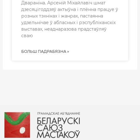
Двараніна. Арсеній Міхайлавіч шмат
дзесяцігоддзяў актыўна і плённа працуе ў
розных тэхніках і жанрах, пастаянна
удзельнічае ў абласных і рэспубліканскіх
выставах, неаднаразова прадстаўляў
сваю
БОЛЬШ ПАДРАБЯЗНА »